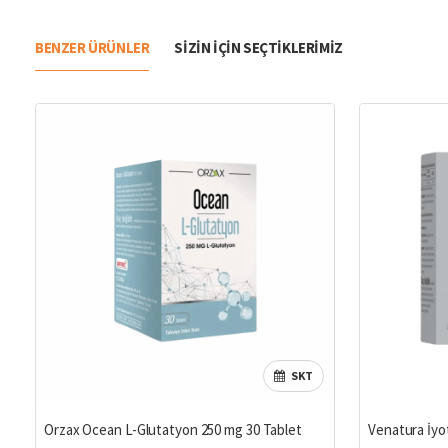
BENZER ÜRÜNLER
SIZIN IÇIN SEÇTIKLERIMIZ
SKT
Orzax Ocean L-Glutatyon 250 mg 30 Tablet
Venatura İyo