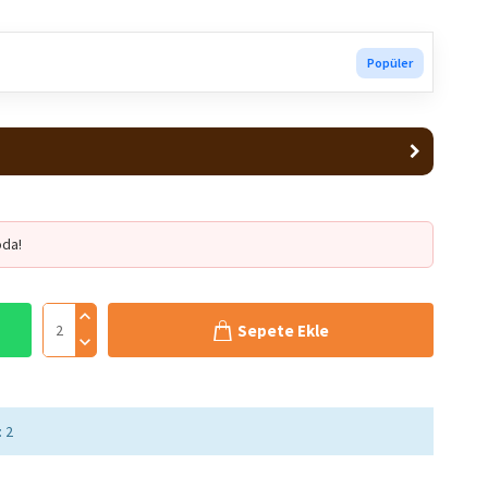
Popüler
da!
Sepete Ekle
: 2