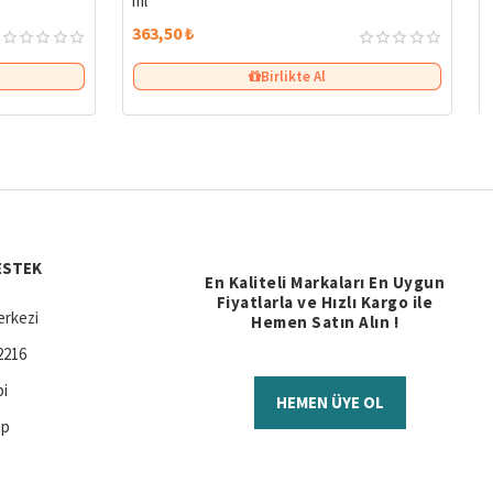
ml
363,50 ₺
Birlikte Al
ESTEK
En Kaliteli Markaları En Uygun
Fiyatlarla ve Hızlı Kargo ile
rkezi
Hemen Satın Alın !
2216
bi
HEMEN ÜYE OL
ap