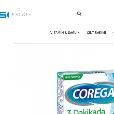
Evin
için
ne
arıyorsun?
VITAMIN & SAĞLIK
CILT BAKIMI