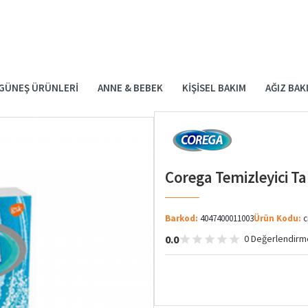
GÜNEŞ ÜRÜNLERI
ANNE & BEBEK
KIŞISEL BAKIM
AĞIZ BAK
Corega Temizleyici Ta
Barkod:
4047400011003
Ürün Kodu:
c
0.0
0 Değerlendirm