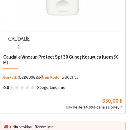
Caudalie Vinosun Protect Spf 30 Güneş Koruyucu Krem 50
Ml
Barkod:
3522930003755
Ürün Kodu:
crs0003755
0.0
0 Değerlendirme
850,00 ₺
Havale ile
34,00 ₺
daha az ödeyin
Ürün Stokları Tükenmiştir!