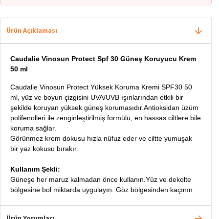
Ürün Açıklaması
Caudalie Vinosun Protect Spf 30 Güneş Koruyucu Krem
50 ml
Caudalie Vinosun Protect Yüksek Koruma Kremi SPF30 50
ml, yüz ve boyun çizgisini UVA/UVB ışınlarından etkili bir
şekilde koruyan yüksek güneş korumasıdır.Antioksidan üzüm
polifenolleri ile zenginleştirilmiş formülü, en hassas ciltlere bile
koruma sağlar.
Görünmez krem ​​dokusu hızla nüfuz eder ve ciltte yumuşak
bir yaz kokusu bırakır.
Kullanım Şekli:
Güneşe her maruz kalmadan önce kullanın.Yüz ve dekolte
bölgesine bol miktarda uygulayın. Göz bölgesinden kaçının
Ürün Yorumları