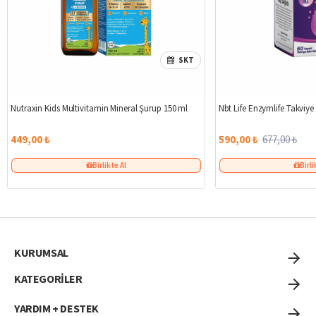
SKT
Nutraxin Kids Multivitamin Mineral Şurup 150 ml
Nbt Life Enzymlife Takviye
449,00 ₺
590,00 ₺
677,00 ₺
Birlikte Al
Birli
KURUMSAL
KATEGORİLER
YARDIM + DESTEK