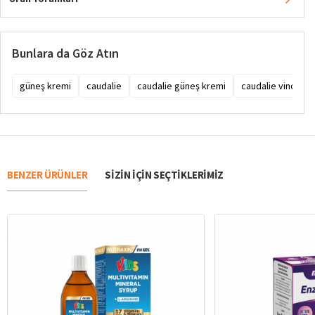
Bunlara da Göz Atın
güneş kremi
caudalie
caudalie güneş kremi
caudalie vinosun
BENZER ÜRÜNLER
SIZIN IÇIN SEÇTIKLERIMIZ