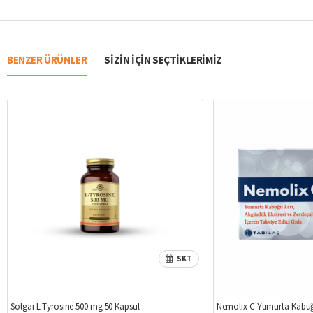
BENZER ÜRÜNLER
SIZIN IÇIN SEÇTIKLERIMIZ
SKT
Solgar L-Tyrosine 500 mg 50 Kapsül
Nemolix C Yumurta Kabuğ