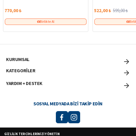
770,00 ₺
522,00 ₺
599,00 ₺
Birlikte Al
Birli
KURUMSAL
KATEGORİLER
YARDIM + DESTEK
SOSYAL MEDYADA BIZI TAKIP EDIN
GIZLILIK TERCIHLERINIZI YÖNETIN