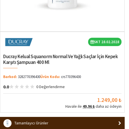
SKT 28.02.2028
Ducray Kelual Squanorm Normal Ve Yağlı Saçlar İçin Kepek
Karşıtı Şampuan 400 Ml
Barkod:
3282770396430
Ürün Kodu:
crs770396430
0.0
0 Değerlendirme
1.249,00 ₺
Havale ile
49,96 ₺
daha az ödeyin
Tamamlayıcı Ürünler