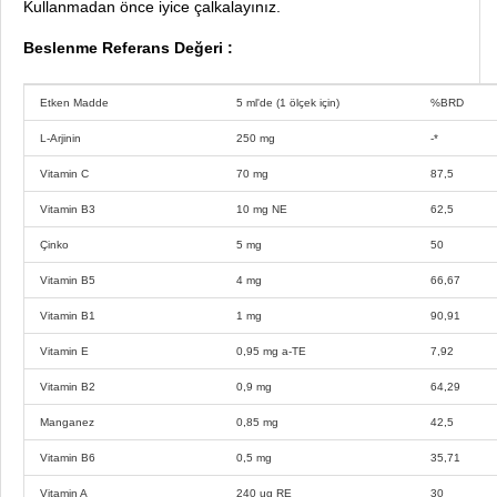
Kullanmadan önce iyice çalkalayınız.
Beslenme Referans Değeri :
Etken Madde
5 ml'de (1 ölçek için)
%BRD
L-Arjinin
250 mg
-*
Vitamin C
70 mg
87,5
Vitamin B3
10 mg NE
62,5
Çinko
5 mg
50
Vitamin B5
4 mg
66,67
Vitamin B1
1 mg
90,91
Vitamin E
0,95 mg a-TE
7,92
Vitamin B2
0,9 mg
64,29
Manganez
0,85 mg
42,5
Vitamin B6
0,5 mg
35,71
Vitamin A
240 ug RE
30