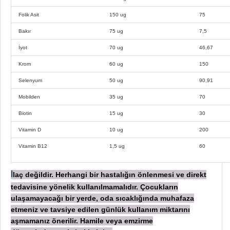
Folik Asit
150 ug
75
Bakır
75 ug
7,5
İyot
70 ug
46,67
Krom
60 ug
150
Selenyum
50 ug
90,91
Mobilden
35 ug
70
Biotin
15 ug
30
Vitamin D
10 ug
200
Vitamin B12
1,5 ug
60
laç değildir. Herhangi bir hastalığın önlenmesi ve direkt
İ
tedavisine yönelik kullanılmamalıdır. Çocukların
ulaşamayacağı bir yerde, oda sıcaklığında muhafaza
etmeniz ve tavsiye edilen günlük kullanım miktarını
aşmamanız önerilir. Hamile veya emzirme