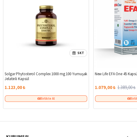
SKT
Solgar Phytosterol Complex 1000 mg 100 Yumuşak
New Life EFA One 45 Kapsü
Jelatinli Kapsül
1.123,00 ₺
1.079,00 ₺
1.389,00 ₺
Birlikte Al
Birli
KURUMSAL