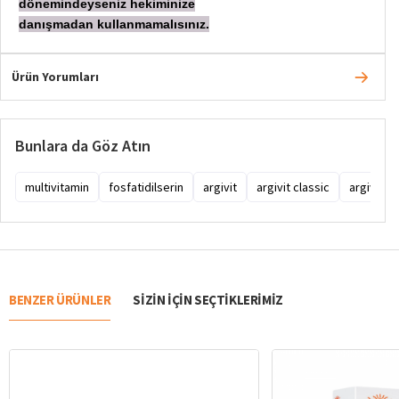
dönemindeyseniz hekiminize
danışmadan
kullanmamalısınız.
Ürün Yorumları
Bunlara da Göz Atın
multivitamin
fosfatidilserin
argivit
argivit classic
argivit c
BENZER ÜRÜNLER
SIZIN IÇIN SEÇTIKLERIMIZ