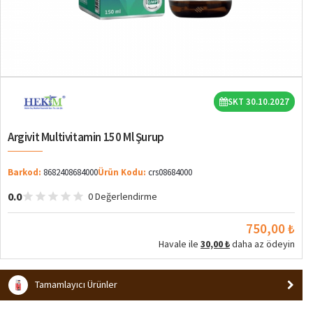
SKT 30.10.2027
Argivit Multivitamin 150 Ml Şurup
Barkod:
8682408684000
Ürün Kodu:
crs08684000
0.0
0 Değerlendirme
750,00 ₺
Havale ile
30,00 ₺
daha az ödeyin
Tamamlayıcı Ürünler