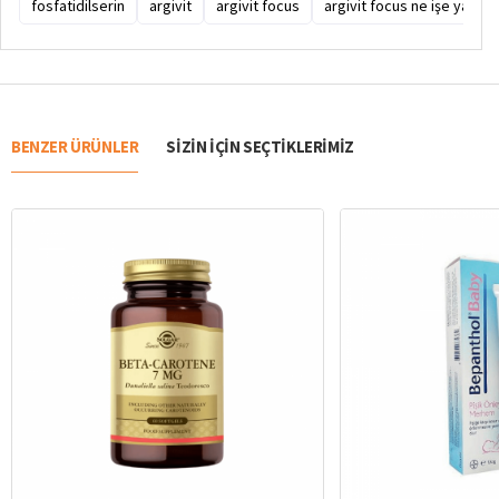
fosfatidilserin
argivit
argivit focus
argivit focus ne işe yarar
BENZER ÜRÜNLER
SIZIN IÇIN SEÇTIKLERIMIZ