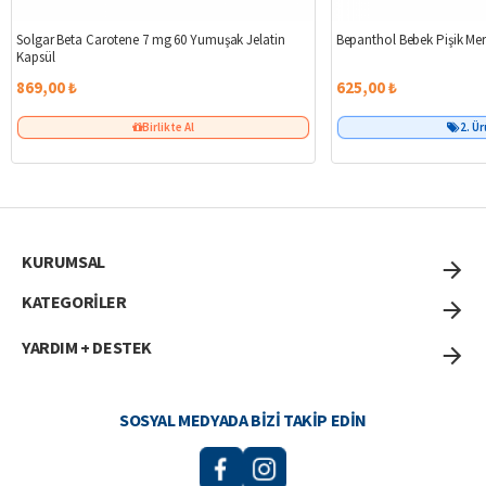
Solgar Beta Carotene 7 mg 60 Yumuşak Jelatin
Bepanthol Bebek Pişik Me
Kapsül
869,00 ₺
625,00 ₺
Birlikte Al
2. Ü
KURUMSAL
KATEGORİLER
YARDIM + DESTEK
SOSYAL MEDYADA BIZI TAKIP EDIN