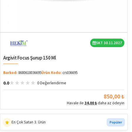
SKT 30.11.2027
Argivit Focus Şurup 150 Ml
Barkod:
8680618036695
Ürün Kodu:
crs036695
0.0
0 Değerlendirme
850,00 ₺
Havale ile
34,00 ₺
daha az ödeyin
En Çok Satan 3. Ürün
Popüler