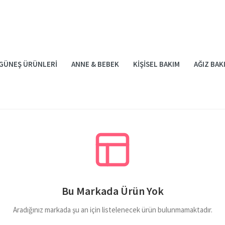
GÜNEŞ ÜRÜNLERI
ANNE & BEBEK
KIŞISEL BAKIM
AĞIZ BAK
Bu Markada Ürün Yok
Aradığınız markada şu an için listelenecek ürün bulunmamaktadır.