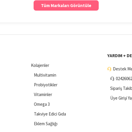
Tüm Markaları Görüntüle
YARDIM + D
Kolajenler
Destek Me
Multivitamin
0242606
Probiyotikler
Sipariş Takib
Vitaminler
Üye Girişi Y
Omega 3
Takviye Edici Gıda
Eklem Sağlığı