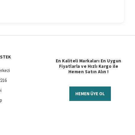
ESTEK
En Kaliteli Markaları En Uygun
Fiyatlarla ve Hızlı Kargo ile
rkezi
Hemen Satın Alın !
2216
i
HEMEN ÜYE OL
ap