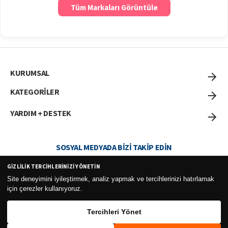
Tüm Markaları Görüntüle
KURUMSAL
KATEGORİLER
YARDIM + DESTEK
SOSYAL MEDYADA BIZI TAKIP EDIN
GIZLILIK TERCIHLERINIZI YÖNETIN
Site deneyimini iyileştirmek, analiz yapmak ve tercihlerinizi hatırlamak
için çerezler kullanıyoruz.
Curesel Turizm Ticaret Limited Şirketi 2026 ©
Tercihleri Yönet