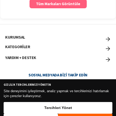
Tüm Markaları Görüntüle
KURUMSAL
KATEGORİLER
YARDIM + DESTEK
SOSYAL MEDYADA BIZI TAKIP EDIN
GIZLILIK TERCIHLERINIZI YÖNETIN
Site deneyimini iyileştirmek, analiz yapmak ve tercihlerinizi hatırlamak
için çerezler kullanıyoruz.
Curesel Turizm Ticaret Limited Şirketi 2026 ©
Tercihleri Yönet