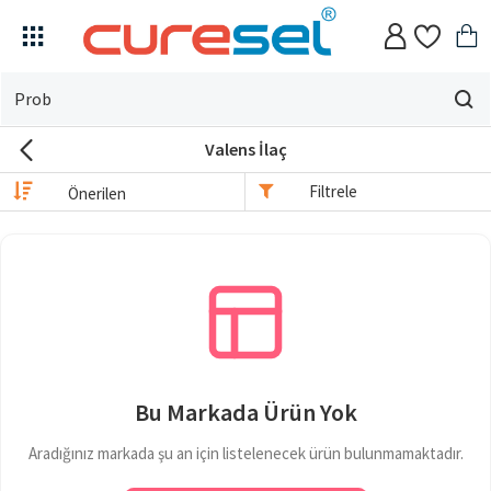
Evin
için
Valens İlaç
ne
arıyorsun?
Filtrele
Bu Markada Ürün Yok
Aradığınız markada şu an için listelenecek ürün bulunmamaktadır.