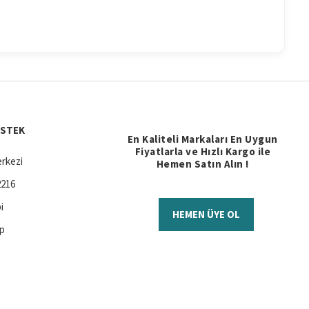
ESTEK
En Kaliteli Markaları En Uygun
Fiyatlarla ve Hızlı Kargo ile
rkezi
Hemen Satın Alın !
2216
i
HEMEN ÜYE OL
ap