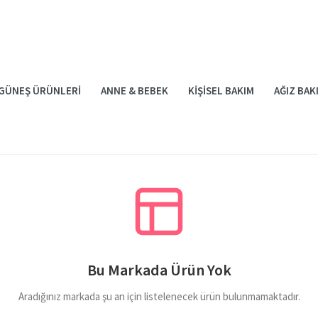
GÜNEŞ ÜRÜNLERI
ANNE & BEBEK
KIŞISEL BAKIM
AĞIZ BAK
Bu Markada Ürün Yok
Aradığınız markada şu an için listelenecek ürün bulunmamaktadır.