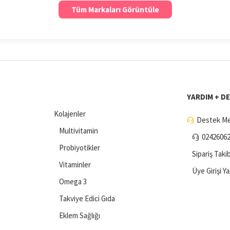
Tüm Markaları Görüntüle
YARDIM + D
Kolajenler
Destek Me
Multivitamin
0242606
Probiyotikler
Sipariş Takib
Vitaminler
Üye Girişi Y
Omega 3
Takviye Edici Gıda
Eklem Sağlığı