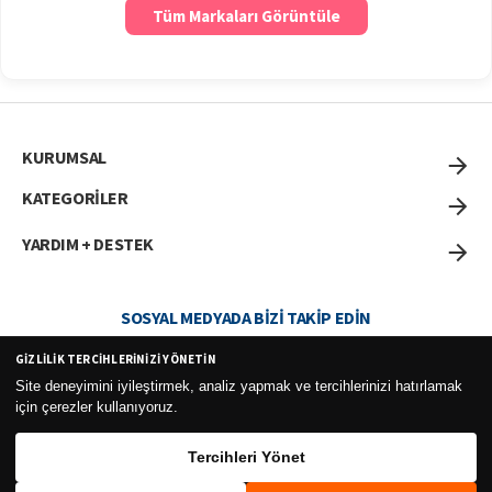
Tüm Markaları Görüntüle
KURUMSAL
KATEGORİLER
YARDIM + DESTEK
SOSYAL MEDYADA BIZI TAKIP EDIN
GIZLILIK TERCIHLERINIZI YÖNETIN
Site deneyimini iyileştirmek, analiz yapmak ve tercihlerinizi hatırlamak
için çerezler kullanıyoruz.
Curesel Turizm Ticaret Limited Şirketi 2026 ©
Tercihleri Yönet