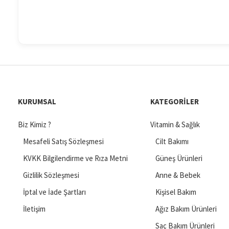
Katkısız ve %100 doğaldır
Soğuk pres yöntemiyle elde edilir
Cilt dostu ve nemlendirici etki gösterir
Uçucu değildir, kalıcılığı yüksektir
Taşıyıcı yağ olarak aromaterapide kullanılır
En Çok Tercih Edilen Sabit Yağ Çeşitleri
1. HINDISTAN CEVIZI YAĞI
KURUMSAL
KATEGORILER
Biz Kimiz ?
Vitamin & Sağlık
Ciltte doğal nem dengesini sağlar
Antibakteriyel özelliğiyle sivilce ve tahrişe karşı etkilidir
Mesafeli Satış Sözleşmesi
Cilt Bakımı
Saç bakımında parlaklık ve güç kazandırır
KVKK Bilgilendirme ve Rıza Metni
Güneş Ürünleri
2. JOJOBA YAĞI
Gizlilik Sözleşmesi
Anne & Bebek
İptal ve İade Şartları
Kişisel Bakım
Yağlı ciltlerde sebum dengesini sağlar
Gözenekleri tıkamadan nemlendirir
İletişim
Ağız Bakım Ürünleri
Akneye yatkın ciltler için uygundur
Saç Bakım Ürünleri