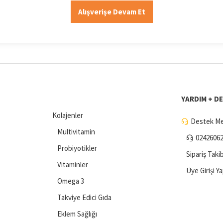
Alışverişe Devam Et
YARDIM + D
Kolajenler
Destek Me
Multivitamin
0242606
Probiyotikler
Sipariş Takib
Vitaminler
Üye Girişi Y
Omega 3
Takviye Edici Gıda
Eklem Sağlığı