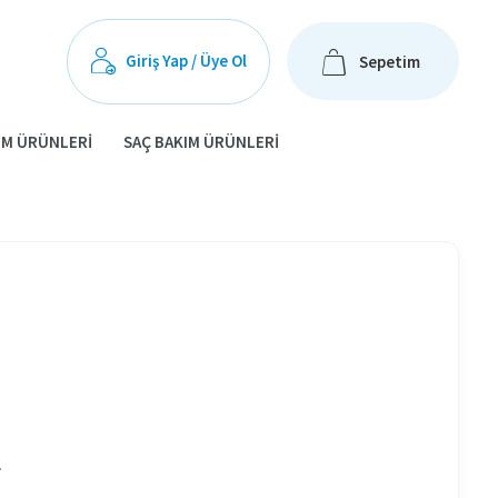
Giriş Yap / Üye Ol
Sepetim
IM ÜRÜNLERI
SAÇ BAKIM ÜRÜNLERI
oğal kozmetik üretimine kadar pek çok alanda kullanılan sabit yağlar,
ğal yağlardır. Aynı zamanda esansiyel yağların cilde uygulanabilir hale
.