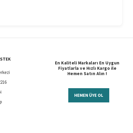
ESTEK
En Kaliteli Markaları En Uygun
Fiyatlarla ve Hızlı Kargo ile
rkezi
Hemen Satın Alın !
2216
i
HEMEN ÜYE OL
ap