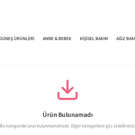
GÜNEŞ ÜRÜNLERI
ANNE & BEBEK
KIŞISEL BAKIM
AĞIZ BAK
al sabit yağlar
sunuyoruz. Cilt bakımından saç bakımına, aromaterapiden d
Ürün Bulunamadı
 pres yöntemi
ile elde edilen, buharlaşmayan ve ciltte kalıcılık sağlayan do
Bu kategoride ürün bulunmamaktadır. Diğer kategorilere göz atabilirsiniz