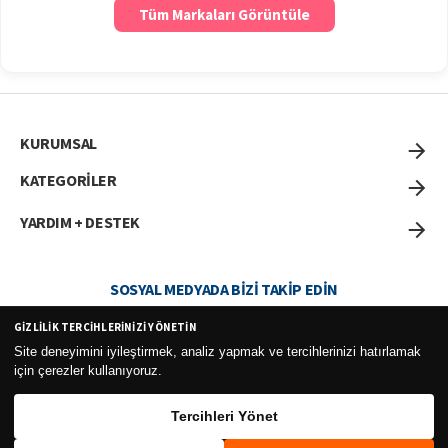
Tüm Markaları Görüntüle
KURUMSAL
KATEGORİLER
YARDIM + DESTEK
SOSYAL MEDYADA BIZI TAKIP EDIN
GIZLILIK TERCIHLERINIZI YÖNETIN
Site deneyimini iyileştirmek, analiz yapmak ve tercihlerinizi hatırlamak
için çerezler kullanıyoruz.
Curesel Turizm Ticaret Limited Şirketi 2026 ©
Tercihleri Yönet