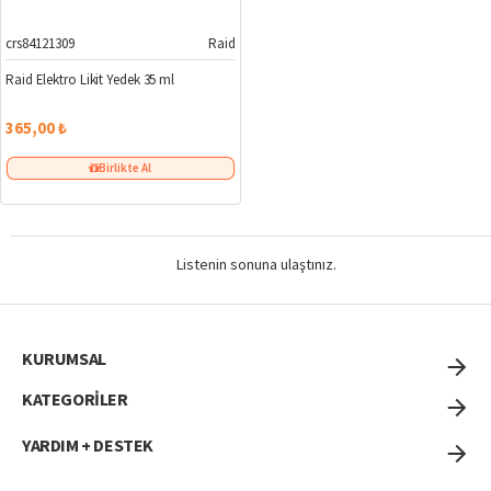
crs84121309
Raid
Raid Elektro Likit Yedek 35 ml
365,00 ₺
Birlikte Al
Listenin sonuna ulaştınız.
KURUMSAL
KATEGORİLER
YARDIM + DESTEK