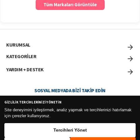
Tüm Markaları Görüntüle
KURUMSAL
KATEGORİLER
YARDIM + DESTEK
SOSYAL MEDYADA BIZI TAKIP EDIN
GIZLILIK TERCIHLERINIZI YÖNETIN
Site deneyimini iyileştirmek, analiz yapmak ve tercihlerinizi hatırlamak
için çerezler kullanıyoruz.
Curesel Turizm Ticaret Limited Şirketi 2026 ©
Tercihleri Yönet