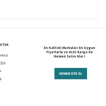
ESTEK
En Kaliteli Markaları En Uygun
Fiyatlarla ve Hızlı Kargo ile
rkezi
Hemen Satın Alın !
2216
i
HEMEN ÜYE OL
ap