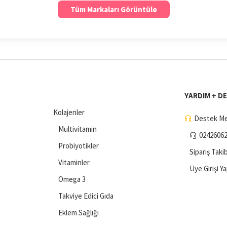
Tüm Markaları Görüntüle
YARDIM + D
Kolajenler
Destek Me
Multivitamin
0242606
Probiyotikler
Sipariş Takib
Vitaminler
Üye Girişi Y
Omega 3
Takviye Edici Gıda
Eklem Sağlığı