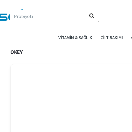
Evin
için
ne
arıyorsun?
VITAMIN & SAĞLIK
CILT BAKIMI
OKEY