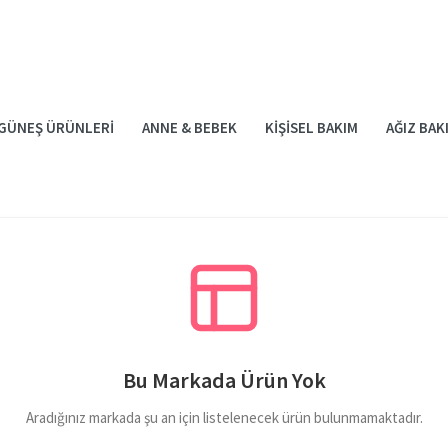
GÜNEŞ ÜRÜNLERI
ANNE & BEBEK
KIŞISEL BAKIM
AĞIZ BAK
Bu Markada Ürün Yok
Aradığınız markada şu an için listelenecek ürün bulunmamaktadır.