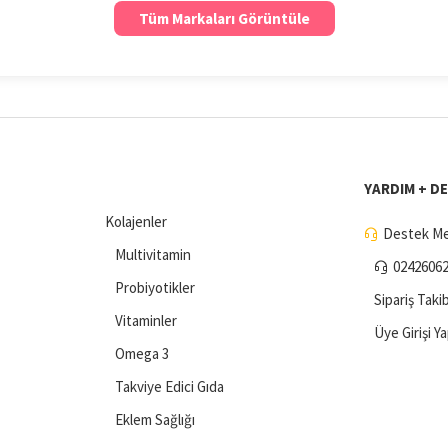
Tüm Markaları Görüntüle
YARDIM + D
Kolajenler
Destek Me
Multivitamin
0242606
Probiyotikler
Sipariş Takib
Vitaminler
Üye Girişi Y
Omega 3
Takviye Edici Gıda
Eklem Sağlığı