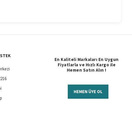
ESTEK
En Kaliteli Markaları En Uygun
Fiyatlarla ve Hızlı Kargo ile
rkezi
Hemen Satın Alın !
2216
i
HEMEN ÜYE OL
ap