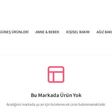
GÜNEŞ ÜRÜNLERI
ANNE & BEBEK
KIŞISEL BAKIM
AĞIZ BAK
Bu Markada Ürün Yok
Aradığınız markada şu an için listelenecek ürün bulunmamaktadır.