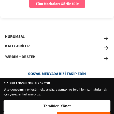
Tüm Markaları Görüntüle
KURUMSAL
KATEGORİLER
YARDIM + DESTEK
SOSYAL MEDYADA BIZI TAKIP EDIN
GIZLILIK TERCIHLERINIZI YÖNETIN
Site deneyimini iyileştirmek, analiz yapmak ve tercihlerinizi hatırlamak
için çerezler kullanıyoruz.
Curesel Turizm Ticaret Limited Şirketi 2026 ©
Tercihleri Yönet