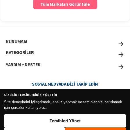
Tüm Markaları Görüntüle
KURUMSAL
KATEGORİLER
YARDIM + DESTEK
SOSYAL MEDYADA BIZI TAKIP EDIN
GIZLILIK TERCIHLERINIZI YÖNETIN
Site deneyimini iyileştirmek, analiz yapmak ve tercihlerinizi hatırlamak
için çerezler kullanıyoruz.
Curesel Turizm Ticaret Limited Şirketi 2026 ©
Tercihleri Yönet