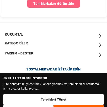
Tüm Markaları Görüntüle
KURUMSAL
KATEGORİLER
YARDIM + DESTEK
SOSYAL MEDYADA BIZI TAKIP EDIN
GIZLILIK TERCIHLERINIZI YÖNETIN
Site deneyimini iyileştirmek, analiz yapmak ve tercihlerinizi hatırlamak
için çerezler kullanıyoruz.
Curesel Turizm Ticaret Limited Şirketi 2026 ©
Tercihleri Yönet