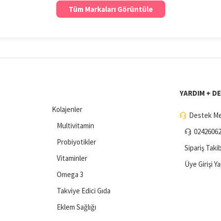
Tüm Markaları Görüntüle
YARDIM + D
Kolajenler
Destek Me
Multivitamin
0242606
Probiyotikler
Sipariş Takib
Vitaminler
Üye Girişi Y
Omega 3
Takviye Edici Gıda
Eklem Sağlığı