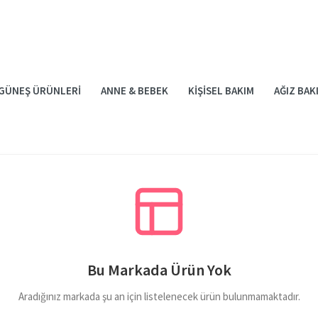
GÜNEŞ ÜRÜNLERI
ANNE & BEBEK
KIŞISEL BAKIM
AĞIZ BAK
Bu Markada Ürün Yok
Aradığınız markada şu an için listelenecek ürün bulunmamaktadır.