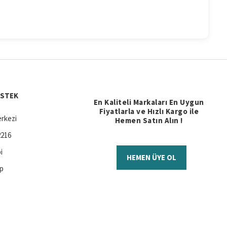
ESTEK
En Kaliteli Markaları En Uygun
Fiyatlarla ve Hızlı Kargo ile
rkezi
Hemen Satın Alın !
2216
i
HEMEN ÜYE OL
ap