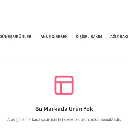
GÜNEŞ ÜRÜNLERI
ANNE & BEBEK
KIŞISEL BAKIM
AĞIZ BAK
Bu Markada Ürün Yok
Aradığınız markada şu an için listelenecek ürün bulunmamaktadır.