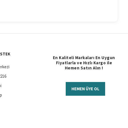
ESTEK
En Kaliteli Markaları En Uygun
Fiyatlarla ve Hızlı Kargo ile
rkezi
Hemen Satın Alın !
2216
i
HEMEN ÜYE OL
ap