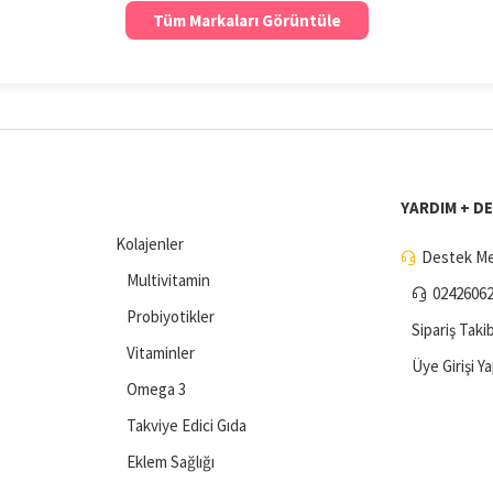
Tüm Markaları Görüntüle
YARDIM + D
Kolajenler
Destek Me
Multivitamin
0242606
Probiyotikler
Sipariş Takib
Vitaminler
Üye Girişi Y
Omega 3
Takviye Edici Gıda
Eklem Sağlığı