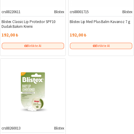
crs88220611
Blistex
crs88001715
Blistex
Blistex Classic Lip Protector SPF10
Blistex Lip Med Plus Balm Kavanoz 7 g
Dudak Bakım Kremi
192,00 ₺
192,00 ₺
Birlikte Al
Birlikte Al
crs88260013
Blistex