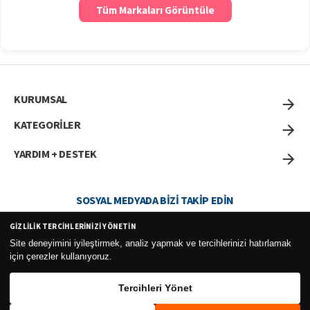
Tüm Markaları Görüntüle
KURUMSAL
KATEGORİLER
YARDIM + DESTEK
SOSYAL MEDYADA BIZI TAKIP EDIN
GIZLILIK TERCIHLERINIZI YÖNETIN
Site deneyimini iyileştirmek, analiz yapmak ve tercihlerinizi hatırlamak
için çerezler kullanıyoruz.
Curesel Turizm Ticaret Limited Şirketi 2026 ©
Tercihleri Yönet