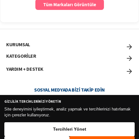
Tüm Markaları Görüntüle
KURUMSAL
KATEGORİLER
YARDIM + DESTEK
SOSYAL MEDYADA BIZI TAKIP EDIN
GIZLILIK TERCIHLERINIZI YÖNETIN
Site deneyimini iyileştirmek, analiz yapmak ve tercihlerinizi hatırlamak
için çerezler kullanıyoruz.
Curesel Turizm Ticaret Limited Şirketi 2026 ©
Tercihleri Yönet